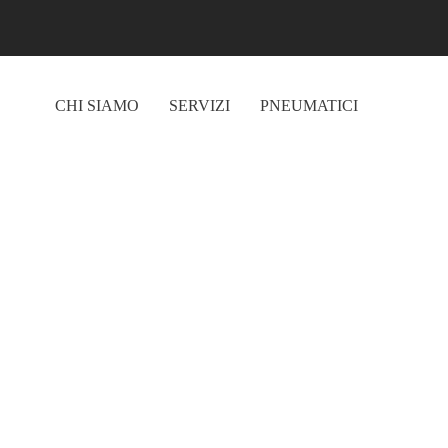
Skip to main content
CHI SIAMO
SERVIZI
PNEUMATICI
ARRIVA IL CALDO
CONDIZIONATO