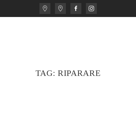
TAG:
RIPARARE
…IL TUO
RE È