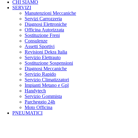
CHI SIAMO
SERVIZI
Manutenzioni Meccaniche
Servizi Carrozzeria
Diagnosi Elettroniche
Officina Autorizzata
Sostituzione Freni
Consulenze
Assetti Sportivi
Revisioni Dekra Italia
Servizio Elettrauto
Sostituzione Sospensioni
Diagnosi Meccaniche
Servizio Rapido
Servizio Climatizzatori
Impianti Metano e Gpl
Handytech
Servizio Gommista
Parcheggio 24h
Moto Officina
PNEUMATICI