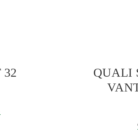
 32
QUALI 
VANT
E