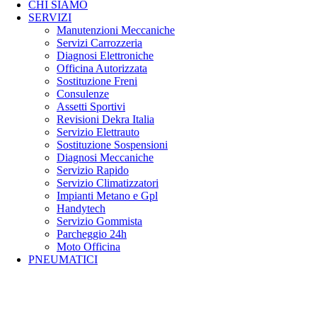
SERVIZI
Manutenzioni Meccaniche
Servizi Carrozzeria
Diagnosi Elettroniche
Officina Autorizzata
Sostituzione Freni
Consulenze
Assetti Sportivi
Revisioni Dekra Italia
Servizio Elettrauto
Sostituzione Sospensioni
Diagnosi Meccaniche
Servizio Rapido
Servizio Climatizzatori
Impianti Metano e Gpl
Handytech
Servizio Gommista
Parcheggio 24h
Moto Officina
PNEUMATICI